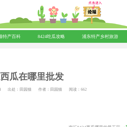
猫特产百科
8424吃瓜攻略
浦东特产乡村旅游
汇西瓜在哪里批发
4
出处：田园猫
作者：田园猫
阅读：662